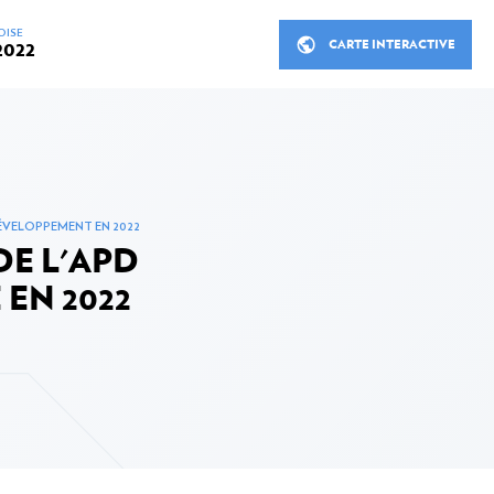
OISE
CARTE INTERACTIVE
2022
INISTRE
RÉUNIONS ET DÉPLACEMEN
DÉVELOPPEMENT EN 2022
PPEMENT EN 2022
LA COOPÉRATION LUXEMB
DE L'APD
PARTENAIRES
au développement en 2022
 EN 2022
Coopération bilatérale
tère en 2022
Coopération bilatérale en ch
de coopération en 2022
Coopération multilatérale
rs d’intervention en 2022
Les organisations non gouv
u développement en 2022
Finance inclusive, secteur p
au développement