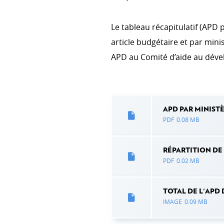
LUXEMBOURGEOISE
Témoignages
Le tableau récapitulatif (APD
article budgétaire et par mini
APD au Comité d’aide au dév
APD PAR MINISTÈ
PDF
0.08 MB
RÉPARTITION DE 
PDF
0.02 MB
TOTAL DE L'APD 
IMAGE
0.09 MB