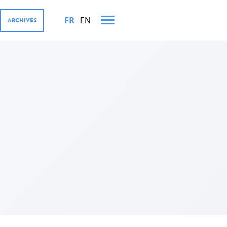
FR
EN
ARCHIVES
TS MINISTÉRIELS EN 2022
OURGEOISE ET SES
iffres
ernementales
rivé, Digital4Development