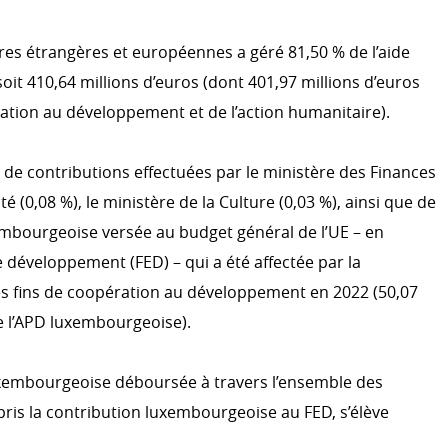
ires étrangères et européennes a géré 81,50 % de l’aide
L'ACTION HUMANITAIRE
it 410,64 millions d’euros (dont 401,97 millions d’euros
Action humanitaire
climatique
ration au développement et de l’action humanitaire).
Emergency.lu
 de contributions effectuées par le ministère des Finances
té (0,08 %), le ministère de la Culture (0,03 %), ainsi que de
EFFICACITÉ DU DÉVELOP
xembourgeoise versée au budget général de l’UE – en
OCDE CAD
développement (FED) – qui a été affectée par la
S
Évaluation
 fins de coopération au développement en 2022 (50,07
r le développement
de l’APD luxembourgeoise).
Système informatique
a coopération au
Partenariat mondial pour un
service du développement
luxembourgeoise déboursée à travers l’ensemble des
ris la contribution luxembourgeoise au FED, s’élève
RATION