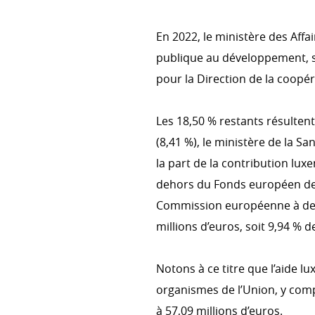
En 2022, le ministère des Affa
ACTIONS TRANSVERSALES
publique au développement, so
Environnement & changement 
pour la Direction de la coopé
Genre
Les 18,50 % restants résultent
Droits humains
(8,41 %), le ministère de la San
la part de la contribution lu
dehors du Fonds européen de 
COHÉRENCE DES POLITIQUE
Commission européenne à des
Cohérence des politiques pou
millions d’euros, soit 9,94 % 
Comité interministériel pour l
développement
Notons à ce titre que l’aide 
organismes de l’Union, y comp
à 57,09 millions d’euros.
S’ENGAGER DANS LA COOPÉ