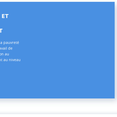
 ET
T
 la pauvreté
avail de
ion au
t au niveau