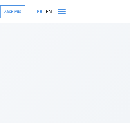
FR
EN
ARCHIVES
TS MINISTÉRIELS EN 2022
OURGEOISE ET SES
iffres
ernementales
rivé, Digital4Development