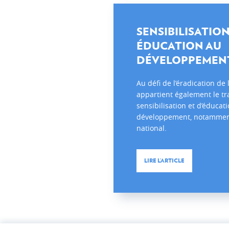
LUXEMBOURGEOISE
Témoignages
SENSIBILISATION
ÉDUCATION AU
DÉVELOPPEMEN
Au défi de l’éradication de
appartient également le tr
sensibilisation et d’éducat
développement, notammen
national.
LIRE L’ARTICLE