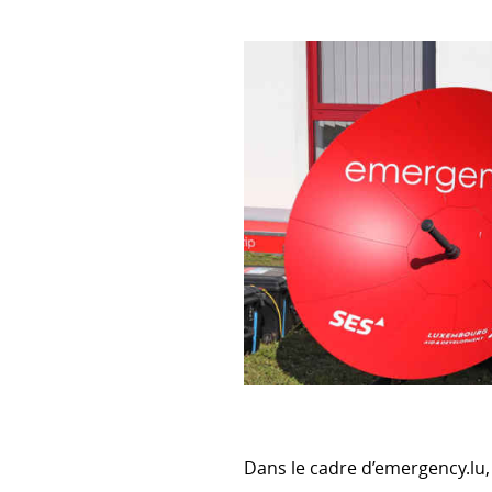
PRIORITÉS TRANSVERSALES
Environnement et changement
Genre
Droits humains
EFFICACITÉ DU DÉVELOPPE
OCDE CAD
Évaluation
Partenariat mondial pour une 
service du développement
Dans le cadre d’emergency.lu
Système informatique