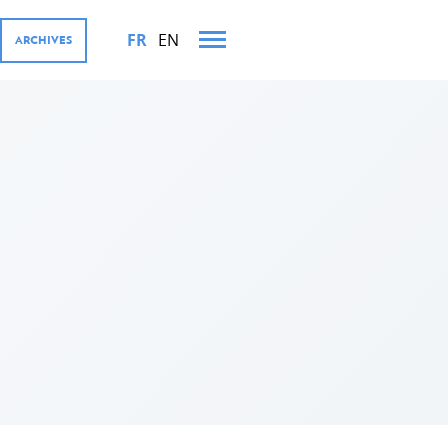
FR
EN
ARCHIVES
TS MINISTÉRIELS EN 2023
OURGEOISE ET SES
iffres
ernementales
rivé, Digital4Development