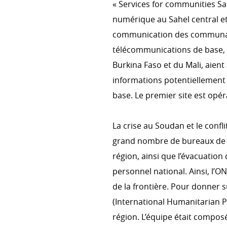
« Services for communities Sah
numérique au Sahel central et
communication des communauté
COHÉRENCE DES POLITIQUE
télécommunications de base, l
Cohérence des politiques pou
Burkina Faso et du Mali, aient
Comité interministériel pour l
informations potentiellement 
développement
base. Le premier site est opér
La crise au Soudan et le confli
grand nombre de bureaux de l
région, ainsi que l’évacuation 
personnel national. Ainsi, l’O
de la frontière. Pour donner 
(International Humanitarian P
région. L’équipe était compos