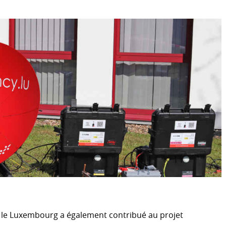
ACTION HUMANITAIRE
Introduction
 climatique
Crises internationales
Territoires palestiniens occ
Séismes en Turquie et Syrie
Ukraine
Sécurité nutritionnelle et a
MENT
Présidence du Groupe des 
(ODSG)
Humanitarian Innovation Ac
coopération efficace au
Forum Mondial sur les réfug
ONG luxembourgeoises et in
, le Luxembourg a également contribué au projet