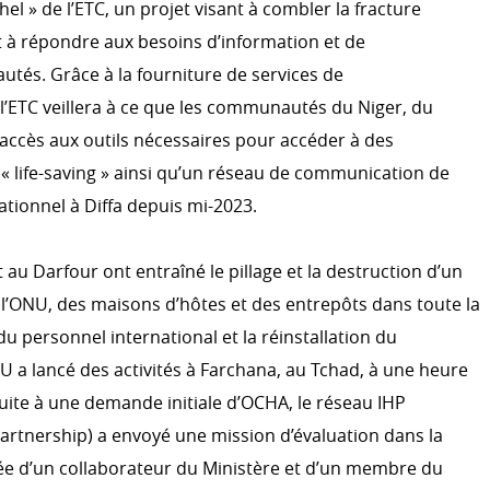
Comité international de la C
el » de l’ETC, un projet visant à combler la fracture
emergency.lu
 à répondre aux besoins d’information et de
s. Grâce à la fourniture de services de
Formations
S
’ETC veillera à ce que les communautés du Niger, du
r le développement
 accès aux outils nécessaires pour accéder à des
a coopération au
« life-saving » ainsi qu’un réseau de communication de
S’ENGAGER DANS LA COO
ationnel à Diffa depuis mi-2023.
LUXEMBOURGEOISE
Témoignages
t au Darfour ont entraîné le pillage et la destruction d’un
’ONU, des maisons d’hôtes et des entrepôts dans toute la
du personnel international et la réinstallation du
NU a lancé des activités à Farchana, au Tchad, à une heure
suite à une demande initiale d’OCHA, le réseau IHP
artnership) a envoyé une mission d’évaluation dans la
ée d’un collaborateur du Ministère et d’un membre du