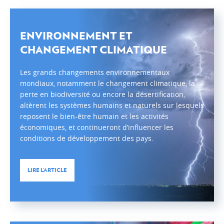
Évolution de l’aide publique au développement en
2023
Ventilation de l'APD par ministère en 2023
ENVIRONNEMENT ET
Ventilation de l’APD par type de coopération en 2023
CHANGEMENT CLIMATIQUE
Ventilation de l’APD par secteurs d’intervention en
2023
Les grands changements environnementaux
mondiaux, notamment le changement climatique, la
Le Fonds de la Coopération au développement en
perte en biodiversité ou encore la désertification,
2023
altèrent les systèmes humains et naturels sur lesquels
Évolution de l’aide publique au développement
reposent le bien-être humain et les activités
économiques, et continueront d’influencer les
LA COOPÉRATION LUXEMBOURGEOISE ET SES
conditions de développement des pays.
PARTENAIRES
Coopération bilatérale
LIRE L’ARTICLE
Coopération bilatérale en chiffres
Coopération multilatérale
Les organisations non gouvernementales