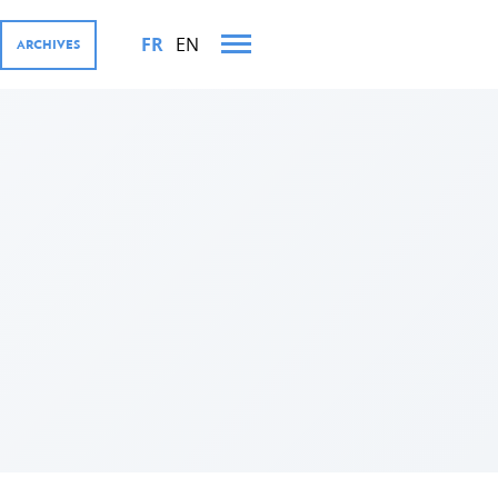
FR
EN
ARCHIVES
TS MINISTÉRIELS EN 2023
OURGEOISE ET SES
iffres
ernementales
rivé, Digital4Development