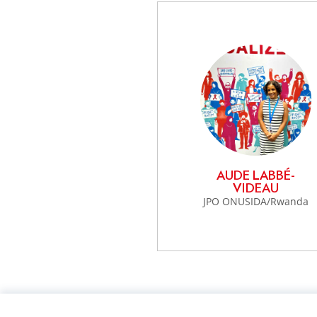
COHÉRENCE DES POLITIQUE
Cohérence des politiques pou
Comité interministériel pour l
développement
AUDE LABBÉ-
VIDEAU
JPO ONUSIDA/Rwanda