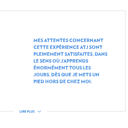
ACTION HUMANITAIRE
Introduction
 climatique
Crises internationales
MES ATTENTES CONCERNANT
Territoires palestiniens occ
CETTE EXPÉRIENCE ATJ SONT
PLEINEMENT SATISFAITES, DANS
Séismes en Turquie et Syrie
LE SENS OÙ J’APPRENDS
Ukraine
ÉNORMÉMENT TOUS LES
Sécurité nutritionnelle et a
JOURS, DÈS QUE JE METS UN
MENT
PIED HORS DE CHEZ MOI.
Présidence du Groupe des 
(ODSG)
Humanitarian Innovation Ac
coopération efficace au
Forum Mondial sur les réfug
LIRE PLUS
ONG luxembourgeoises et in