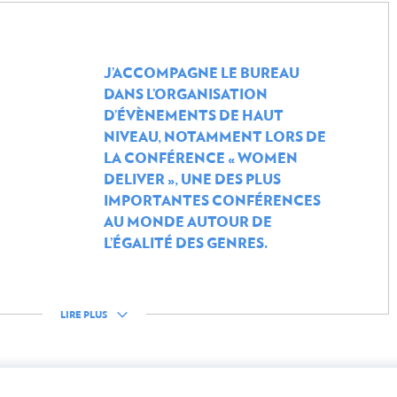
Comité international de la C
emergency.lu
Formations
S
J’ACCOMPAGNE LE BUREAU
DANS L’ORGANISATION
r le développement
D’ÉVÈNEMENTS DE HAUT
a coopération au
NIVEAU, NOTAMMENT LORS DE
S’ENGAGER DANS LA COO
LA CONFÉRENCE « WOMEN
LUXEMBOURGEOISE
DELIVER », UNE DES PLUS
Témoignages
IMPORTANTES CONFÉRENCES
AU MONDE AUTOUR DE
L’ÉGALITÉ DES GENRES.
LIRE PLUS