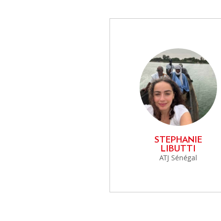
PRIORITÉS TRANSVERSALES
Environnement et changement
Genre
Droits humains
EFFICACITÉ DU DÉVELOPPE
STEPHANIE
LIBUTTI
OCDE CAD
ATJ Sénégal
Évaluation
Partenariat mondial pour une 
service du développement
Système informatique