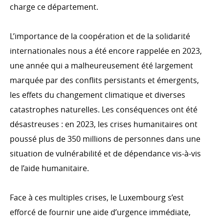
Finance inclusive, secteur privé, Digital4Development
charge ce département.
L’importance de la coopération et de la solidarité
internationales nous a été encore rappelée en 2023,
ACTION HUMANITAIRE
une année qui a malheureusement été largement
Introduction
marquée par des conflits persistants et émergents,
Crises internationales
les effets du changement climatique et diverses
Territoires palestiniens occupés (TPO)
catastrophes naturelles. Les conséquences ont été
Séismes en Turquie et Syrie
désastreuses : en 2023, les crises humanitaires ont
Ukraine
poussé plus de 350 millions de personnes dans une
situation de vulnérabilité et de dépendance vis-à-vis
Sécurité nutritionnelle et alimentaire
de l’aide humanitaire.
Présidence du Groupe des donateurs de soutien
d’OCHA (ODSG)
Humanitarian Innovation Accelerator
Face à ces multiples crises, le Luxembourg s’est
efforcé de fournir une aide d’urgence immédiate,
Forum Mondial sur les réfugiés