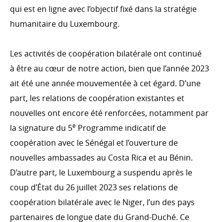
OCDE CAD
qui est en ligne avec l’objectif fixé dans la stratégie
Évaluation
humanitaire du Luxembourg.
Partenariat mondial pour une coopération efficace au
service du développement
Les activités de coopération bilatérale ont continué
Système informatique
à être au cœur de notre action, bien que l’année 2023
ait été une année mouvementée à cet égard. D’une
part, les relations de coopération existantes et
nouvelles ont encore été renforcées, notamment par
COHÉRENCE DES POLITIQUES
e
la signature du 5
Programme indicatif de
Cohérence des politiques pour le développement
coopération avec le Sénégal et l’ouverture de
Comité interministériel pour la coopération au
développement
nouvelles ambassades au Costa Rica et au Bénin.
D’autre part, le Luxembourg a suspendu après le
coup d’État du 26 juillet 2023 ses relations de
coopération bilatérale avec le Niger, l’un des pays
S’ENGAGER DANS LA COOPÉRATION
LUXEMBOURGEOISE
partenaires de longue date du Grand-Duché. Ce