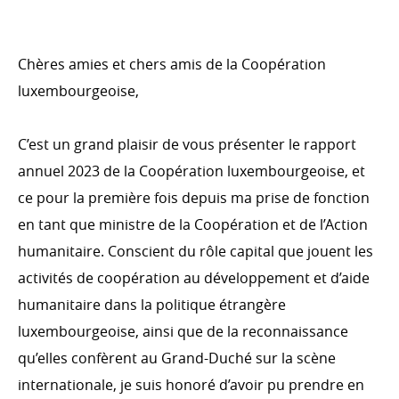
Évolution de l’aide publique au développement en
2023
Ventilation de l'APD par ministère en 2023
Chères amies et chers amis de la Coopération
Ventilation de l’APD par type de coopération en 2023
luxembourgeoise,
Ventilation de l’APD par secteurs d’intervention en
2023
C’est un grand plaisir de vous présenter le rapport
Le Fonds de la Coopération au développement en
annuel 2023 de la Coopération luxembourgeoise, et
2023
ce pour la première fois depuis ma prise de fonction
Évolution de l’aide publique au développement
en tant que ministre de la Coopération et de l’Action
LA COOPÉRATION LUXEMBOURGEOISE ET SES
humanitaire. Conscient du rôle capital que jouent les
PARTENAIRES
activités de coopération au développement et d’aide
Coopération bilatérale
humanitaire dans la politique étrangère
Coopération bilatérale en chiffres
luxembourgeoise, ainsi que de la reconnaissance
Coopération multilatérale
qu’elles confèrent au Grand-Duché sur la scène
Les organisations non gouvernementales
internationale, je suis honoré d’avoir pu prendre en