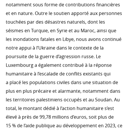
notamment sous forme de contributions financières
ONG luxembourgeoises et internationales
et en nature. Outre le soutien apporté aux personnes
Comité international de la Croix-Rouge (CICR)
touchées par des désastres naturels, dont les
emergency.lu
séismes en Turquie, en Syrie et au Maroc, ainsi que
Formations
les inondations fatales en Libye, nous avons continué
notre appui à l’Ukraine dans le contexte de la
poursuite de la guerre d’agression russe. Le
PRIORITÉS TRANSVERSALES
Luxembourg a également contribué à la réponse
humanitaire à l’escalade de conflits existants qui
Environnement et changement climatique
a placé les populations civiles dans une situation de
Genre
plus en plus précaire et alarmante, notamment dans
Droits humains
les territoires palestiniens occupés et au Soudan. Au
total, le montant dédié à l’action humanitaire s’est
élevé à près de 99,78 millions d’euros, soit plus de
EFFICACITÉ DU DÉVELOPPEMENT
15 % de l’aide publique au développement en 2023, ce