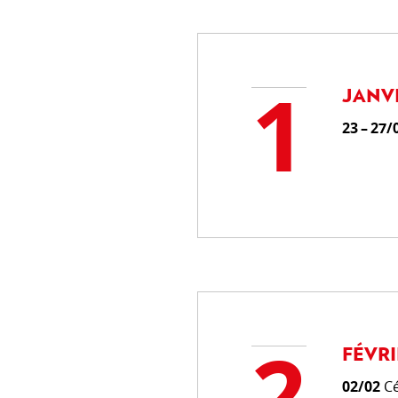
PRIORITÉS TRANSVERSALES
1
Environnement et changement
JANV
Genre
23 – 27/
Droits humains
EFFICACITÉ DU DÉVELOPPE
OCDE CAD
Évaluation
Partenariat mondial pour une 
2
service du développement
FÉVRI
Système informatique
02/02
C