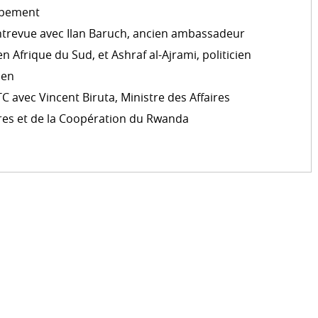
Comité international de la C
ppement
emergency.lu
ntrevue avec Ilan Baruch, ancien ambassadeur
Formations
 en Afrique du Sud, et Ashraf al-Ajrami, politicien
S
ien
r le développement
C avec Vincent Biruta, Ministre des Affaires
a coopération au
res et de la Coopération du Rwanda
S’ENGAGER DANS LA COO
LUXEMBOURGEOISE
Témoignages
Commission de Partenariat entre la République