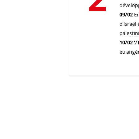
dévelo
09/02
E
d’Israël
COHÉRENCE DES POLITIQUE
palestin
Cohérence des politiques pou
10/02
VT
Comité interministériel pour l
développement
étrangè
MARS
e
7/03
22