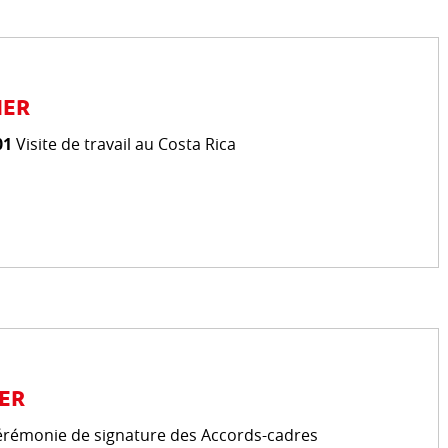
ACTION HUMANITAIRE
Introduction
 climatique
IER
Crises internationales
01
Visite de travail au Costa Rica
Territoires palestiniens occ
Séismes en Turquie et Syrie
Ukraine
Sécurité nutritionnelle et a
MENT
Présidence du Groupe des 
(ODSG)
Humanitarian Innovation Ac
coopération efficace au
Forum Mondial sur les réfug
ER
ONG luxembourgeoises et in
érémonie de signature des Accords-cadres