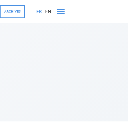
FR
EN
ARCHIVES
TS MINISTÉRIELS EN 2023
OURGEOISE ET SES
iffres
ernementales
rivé, Digital4Development