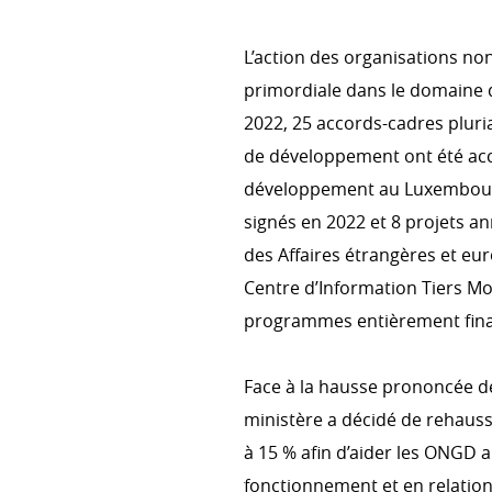
L’action des organisations 
ACTIONS TRANSVERSALES
primordiale dans le domaine 
Environnement & changement 
2022, 25 accords-cadres pluri
Genre
de développement ont été acce
développement au Luxembourg,
Droits humains
signés en 2022 et 8 projets an
des Affaires étrangères et e
Centre d’Information Tiers Mo
COHÉRENCE DES POLITIQUE
programmes entièrement fina
Cohérence des politiques pou
Comité interministériel pour l
Face à la hausse prononcée de
développement
ministère a décidé de rehauss
à 15 % afin d’aider les ONGD a
fonctionnement et en relation
S’ENGAGER DANS LA COOPÉ