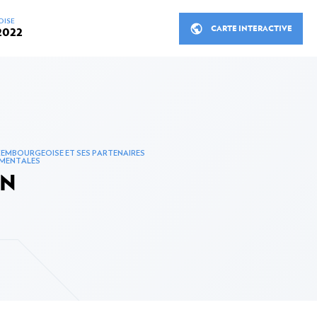
OISE
CARTE INTERACTIVE
2022
INISTRE
RÉUNIONS ET DÉPLACEMEN
PPEMENT EN 2022
EMBOURGEOISE ET SES PARTENAIRES
LA COOPÉRATION LUXEMB
EMENTALES
PARTENAIRES
au développement en 2022
ON
Coopération bilatérale
tère en 2022
Coopération bilatérale en ch
de coopération en 2022
Coopération multilatérale
rs d’intervention en 2022
Les organisations non gouv
u développement en 2022
Finance inclusive, secteur p
au développement