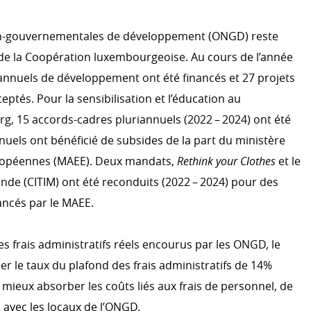
non-gouvernementales de développement (ONGD) reste
L'ACTION HUMANITAIRE
de la Coopération luxembourgeoise. Au cours de l’année
Action humanitaire
climatique
annuels de développement ont été financés et 27 projets
Emergency.lu
ptés. Pour la sensibilisation et l’éducation au
 15 accords-cadres pluriannuels (2022 – 2024) ont été
nuels ont bénéficié de subsides de la part du ministère
EFFICACITÉ DU DÉVELOP
uropéennes (MAEE). Deux mandats,
Rethink your Clothes
et le
OCDE CAD
nde (CITIM) ont été reconduits (2022 – 2024) pour des
S
Évaluation
ncés par le MAEE.
r le développement
Système informatique
a coopération au
s frais administratifs réels encourus par les ONGD, le
Partenariat mondial pour un
service du développement
er le taux du plafond des frais administratifs de 14%
 mieux absorber les coûts liés aux frais de personnel, de
 avec les locaux de l’ONGD.
RATION