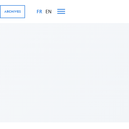
FR
EN
ARCHIVES
TS MINISTÉRIELS EN 2022
OURGEOISE ET SES
iffres
ernementales
rivé, Digital4Development