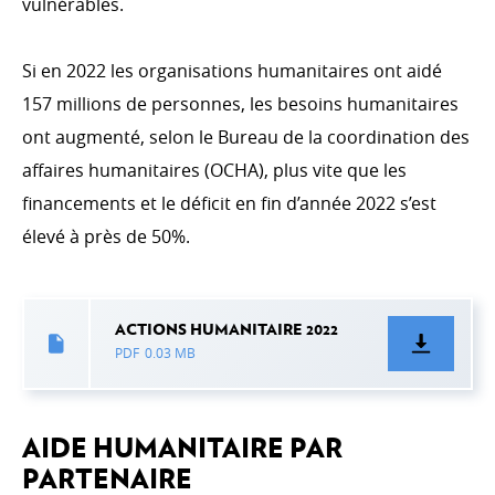
Coopération multilatérale
vulnérables.
Les organisations non gouvernementales
Si en 2022 les organisations humanitaires ont aidé
Finance inclusive, secteur privé, Digital4Development
157 millions de personnes, les besoins humanitaires
ont augmenté, selon le Bureau de la coordination des
affaires humanitaires (OCHA), plus vite que les
L'ACTION HUMANITAIRE
financements et le déficit en fin d’année 2022 s’est
Action humanitaire
élevé à près de 50%.
Emergency.lu
ACTIONS HUMANITAIRE 2022
PDF
0.03 MB
ACTIONS TRANSVERSALES
Environnement & changement climatique
Genre
AIDE HUMANITAIRE PAR
PARTENAIRE
Droits humains