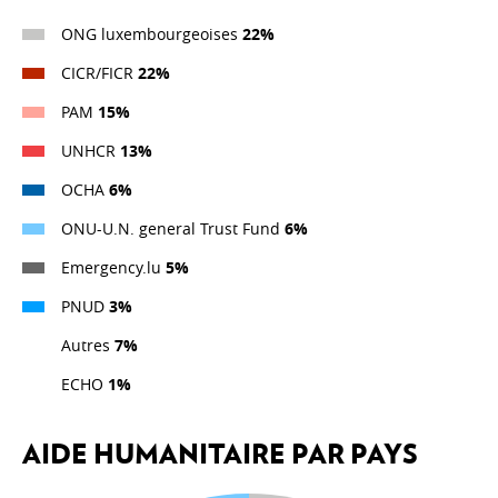
ONG luxembourgeoises
22%
CICR/FICR
22%
S’ENGAGER DANS LA COOPÉRATION
LUXEMBOURGEOISE
PAM
15%
Témoignages
UNHCR
13%
OCHA
6%
ONU-U.N. general Trust Fund
6%
Emergency.lu
5%
PNUD
3%
Autres
7%
ECHO
1%
AIDE HUMANITAIRE PAR PAYS