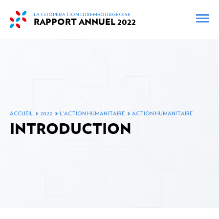
skip_to_content
LA COOPÉRATION LUXEMBOURGEOISE
RAPPORT ANNUEL
2022
FR
EN
CARTE INTERACTIVE
ARCHIVES
PRÉFACE DE MONSIEUR LE MINISTRE
ACCUEIL
2022
L'ACTION HUMANITAIRE
ACTION HUMANITAIRE
INTRODUCTION
RÉUNIONS ET DÉPLACEMENTS MINISTÉRIELS EN
2022
L’AIDE PUBLIQUE AU DÉVELOPPEMENT EN 2022