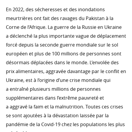
Évolution de l’aide publique au développement en
2022
En 2022, des sécheresses et des inondations
Ventilation de l'APD par ministère en 2022
meurtrières ont fait des ravages du Pakistan à la
Corne de l’Afrique. La guerre de la Russie en Ukraine
Ventilation de l’APD par type de coopération en 2022
a déclenché la plus importante vague de déplacement
Ventilation de l’APD par secteurs d’intervention en
2022
forcé depuis la seconde guerre mondiale sur le sol
Le Fonds de la Coopération au développement en
européen et plus de 100 millions de personnes sont
2022
désormais déplacées dans le monde. L’envolée des
Évolution de l’aide publique au développement
prix alimentaires, aggravée davantage par le conflit en
Ukraine, est à l’origine d’une crise mondiale qui
a entraîné plusieurs millions de personnes
supplémentaires dans l’extrême pauvreté et
LA COOPÉRATION LUXEMBOURGEOISE ET SES
PARTENAIRES
a aggravé la faim et la malnutrition. Toutes ces crises
Coopération bilatérale
se sont ajoutées à la dévastation laissée par la
Coopération bilatérale en chiffres
pandémie de la Covid-19 chez les populations les plus