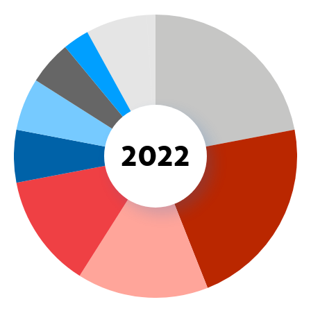
EFFICACITÉ DU DÉVELOPPEMENT
OCDE CAD
Évaluation
Système informatique
2022
Partenariat mondial pour une coopération efficace au
service du développement
COHÉRENCE DES POLITIQUES
Cohérence des politiques pour le développement
Comité interministériel pour la coopération au
développement