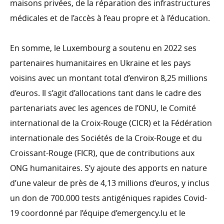
maisons privées, de la réparation des infrastructures
EFFICACITÉ DU DÉVELOPPEMENT
médicales et de l’accès à l’eau propre et à l’éducation.
OCDE CAD
En somme, le Luxembourg a soutenu en 2022 ses
Évaluation
partenaires humanitaires en Ukraine et les pays
Système informatique
voisins avec un montant total d’environ 8,25 millions
Partenariat mondial pour une coopération efficace au
service du développement
d’euros. Il s’agit d’allocations tant dans le cadre des
partenariats avec les agences de l’ONU, le Comité
international de la Croix-Rouge (CICR) et la Fédération
internationale des Sociétés de la Croix-Rouge et du
COHÉRENCE DES POLITIQUES
Croissant-Rouge (FICR), que de contributions aux
Cohérence des politiques pour le développement
ONG humanitaires. S’y ajoute des apports en nature
Comité interministériel pour la coopération au
d’une valeur de près de 4,13 millions d’euros, y inclus
développement
un don de 700.000 tests antigéniques rapides Covid-
19 coordonné par l’équipe d’emergency.lu et le