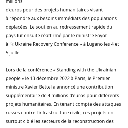
millions
Finance inclusive, secteur privé, Digital4Development
d’euros pour des projets humanitaires visant
à répondre aux besoins immédiats des populations
déplacées. Le soutien au redressement rapide du
L'ACTION HUMANITAIRE
pays fut ensuite réaffirmé par le ministre Fayot
Action humanitaire
à l’« Ukraine Recovery Conference » à Lugano les 4 et
Emergency.lu
5 juillet.
Lors de la conférence « Standing with the Ukrainian
people » le 13 décembre 2022 à Paris, le Premier
ACTIONS TRANSVERSALES
ministre Xavier Bettel a annoncé une contribution
Environnement & changement climatique
supplémentaire de 4 millions d’euros pour différents
Genre
projets humanitaires. En tenant compte des attaques
Droits humains
russes contre l’infrastructure civile, ces projets ont
surtout ciblé les secteurs de la reconstruction des