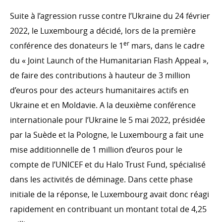
Évolution de l’aide publique au développement en
2022
Suite à l’agression russe contre l’Ukraine du 24 février
Ventilation de l'APD par ministère en 2022
2022, le Luxembourg a décidé, lors de la première
er
conférence des donateurs le 1
Ventilation de l’APD par type de coopération en 2022
mars, dans le cadre
du « Joint Launch of the Humanitarian Flash Appeal »,
Ventilation de l’APD par secteurs d’intervention en
2022
de faire des contributions à hauteur de 3 million
Le Fonds de la Coopération au développement en
d’euros pour des acteurs humanitaires actifs en
2022
Ukraine et en Moldavie. A la deuxième conférence
Évolution de l’aide publique au développement
internationale pour l’Ukraine le 5 mai 2022, présidée
par la Suède et la Pologne, le Luxembourg a fait une
LA COOPÉRATION LUXEMBOURGEOISE ET SES
PARTENAIRES
mise additionnelle de 1 million d’euros pour le
Coopération bilatérale
compte de l’UNICEF et du Halo Trust Fund, spécialisé
Coopération bilatérale en chiffres
dans les activités de déminage. Dans cette phase
initiale de la réponse, le Luxembourg avait donc réagi
Coopération multilatérale
rapidement en contribuant un montant total de 4,25
Les organisations non gouvernementales