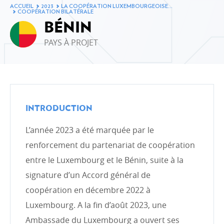
Évolution de l’aide publique au développement en
ACCUEIL
2023
LA COOPÉRATION LUXEMBOURGEOISE…
2023
COOPÉRATION BILATÉRALE
BÉNIN
Ventilation de l'APD par ministère en 2023
PAYS À PROJET
Ventilation de l’APD par type de coopération en 2023
Ventilation de l’APD par secteurs d’intervention en
2023
Le Fonds de la Coopération au développement en
2023
INTRODUCTION
Évolution de l’aide publique au développement
L’année 2023 a été marquée par le
LA COOPÉRATION LUXEMBOURGEOISE ET SES
renforcement du partenariat de coopération
PARTENAIRES
entre le Luxembourg et le Bénin, suite à la
Coopération bilatérale
signature d’un Accord général de
Coopération bilatérale en chiffres
coopération en décembre 2022 à
Coopération multilatérale
Luxembourg. A la fin d’août 2023, une
Les organisations non gouvernementales
Ambassade du Luxembourg a ouvert ses