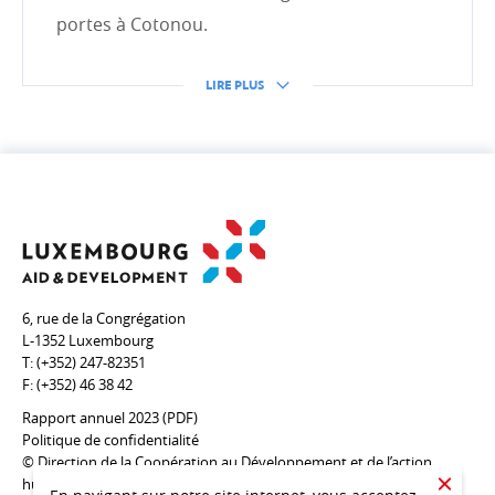
Finance inclusive, secteur privé, Digital4Development
portes à Cotonou.
LIRE PLUS
ACTION HUMANITAIRE
Introduction
Crises internationales
Territoires palestiniens occupés (TPO)
Séismes en Turquie et Syrie
Ukraine
6, rue de la Congrégation
L-1352 Luxembourg
Sécurité nutritionnelle et alimentaire
T:
(+352) 247-82351
Présidence du Groupe des donateurs de soutien
F:
(+352) 46 38 42
d’OCHA (ODSG)
Rapport annuel 2023 (PDF)
Politique de confidentialité
Humanitarian Innovation Accelerator
© Direction de la Coopération au Développement et de l’action
Forum Mondial sur les réfugiés
humanitaire
CLOSE