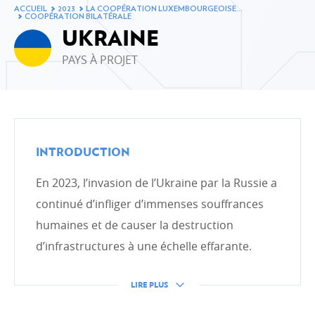
Évolution de l’aide publique au développement en
ACCUEIL
2023
LA COOPÉRATION LUXEMBOURGEOISE…
2023
COOPÉRATION BILATÉRALE
UKRAINE
Ventilation de l'APD par ministère en 2023
PAYS À PROJET
Ventilation de l’APD par type de coopération en 2023
Ventilation de l’APD par secteurs d’intervention en
2023
Le Fonds de la Coopération au développement en
2023
INTRODUCTION
Évolution de l’aide publique au développement
En 2023, l’invasion de l’Ukraine par la Russie a
LA COOPÉRATION LUXEMBOURGEOISE ET SES
continué d’infliger d’immenses souffrances
PARTENAIRES
humaines et de causer la destruction
Coopération bilatérale
d’infrastructures à une échelle effarante.
Coopération bilatérale en chiffres
Coopération multilatérale
LIRE PLUS
Les organisations non gouvernementales