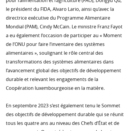
pour l’alimentation et l’agriculture (FAO), Dongyu Qu,
OCDE CAD
le président du FIDA, Alvaro Lario, ainsi qu’avec la
Évaluation
directrice exécutive du Programme Alimentaire
Partenariat mondial pour une coopération efficace au
Mondial (PAM), Cindy McCain. Le ministre Franz Fayot
service du développement
a eu également l’occasion de participer au « Moment
Système informatique
de l’ONU pour faire l’inventaire des systèmes
alimentaires », soulignant le rôle central des
transformations des systèmes alimentaires dans
COHÉRENCE DES POLITIQUES
l’avancement global des objectifs de développement
Cohérence des politiques pour le développement
durable et relevant les engagements de la
Comité interministériel pour la coopération au
Coopération luxembourgeoise en la matière.
développement
En septembre 2023 s’est également tenu le Sommet
des objectifs de développement durable qui se réunit
S’ENGAGER DANS LA COOPÉRATION
tous les quatre ans au niveau des Chefs d’État et de
LUXEMBOURGEOISE