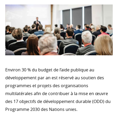
Évolution de l’aide publique au développement en
2023
Ventilation de l'APD par ministère en 2023
Ventilation de l’APD par type de coopération en 2023
Ventilation de l’APD par secteurs d’intervention en
2023
Le Fonds de la Coopération au développement en
2023
Évolution de l’aide publique au développement
Environ 30 % du budget de l’aide publique au
LA COOPÉRATION LUXEMBOURGEOISE ET SES
PARTENAIRES
développement par an est réservé au soutien des
programmes et projets des organisations
Coopération bilatérale
multilatérales afin de contribuer à la mise en œuvre
Coopération bilatérale en chiffres
des 17 objectifs de développement durable (ODD) du
Coopération multilatérale
Programme 2030 des Nations unies.
Les organisations non gouvernementales