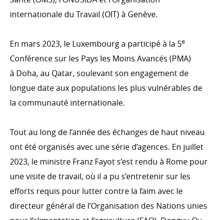
ONG luxembourgeoises et internationales
internationale du Travail (OIT) à Genève.
Comité international de la Croix-Rouge (CICR)
e
En mars 2023, le Luxembourg a participé à la 5
emergency.lu
Conférence sur les Pays les Moins Avancés (PMA)
Formations
à Doha, au Qatar, soulevant son engagement de
longue date aux populations les plus vulnérables de
la communauté internationale.
PRIORITÉS TRANSVERSALES
Environnement et changement climatique
Tout au long de l’année des échanges de haut niveau
Genre
ont été organisés avec une série d’agences. En juillet
Droits humains
2023, le ministre Franz Fayot s’est rendu à Rome pour
une visite de travail, où il a pu s’entretenir sur les
efforts requis pour lutter contre la faim avec le
directeur général de l’Organisation des Nations unies
EFFICACITÉ DU DÉVELOPPEMENT