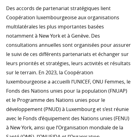
Finance inclusive, secteur privé, Digital4Development
Des accords de partenariat stratégiques lient
Coopération luxembourgeoise aux organisations
multilatérales les plus importantes basées
ACTION HUMANITAIRE
notamment à New York et à Genève. Des
Introduction
consultations annuelles sont organisées pour assurer
le suivi de ces différents partenariats et échanger sur
Crises internationales
leurs priorités et stratégies, leurs activités et résultats
Territoires palestiniens occupés (TPO)
sur le terrain. En 2023, la Coopération
Séismes en Turquie et Syrie
luxembourgeoise a accueilli l’UNICEF, ONU Femmes, le
Ukraine
Fonds des Nations unies pour la population (FNUAP)
Sécurité nutritionnelle et alimentaire
et le Programme des Nations unies pour le
Présidence du Groupe des donateurs de soutien
développement (PNUD) à Luxembourg et s’est réunie
d’OCHA (ODSG)
avec le Fonds d’équipement des Nations unies (FENU)
Humanitarian Innovation Accelerator
à New York, ainsi que l’Organisation mondiale de la
Forum Mondial sur les réfugiés
Santé (OMS), l’ONUSIDA et l’Organisation