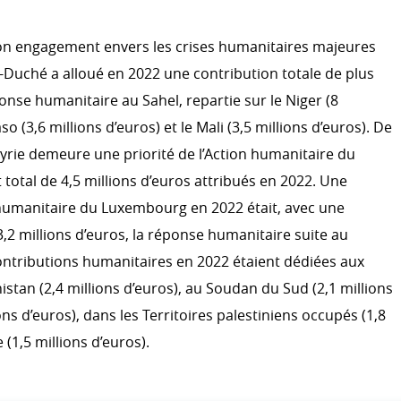
n engagement envers les crises humanitaires majeures
L'ACTION HUMANITAIRE
-Duché a alloué en 2022 une contribution totale de plus
Action humanitaire
climatique
ponse humanitaire au Sahel, repartie sur le Niger (8
Emergency.lu
so (3,6 millions d’euros) et le Mali (3,5 millions d’euros). De
Syrie demeure une priorité de l’Action humanitaire du
tal de 4,5 millions d’euros attribués en 2022. Une
EFFICACITÉ DU DÉVELOP
n humanitaire du Luxembourg en 2022 était, avec une
OCDE CAD
3,2 millions d’euros, la réponse humanitaire suite au
S
Évaluation
 contributions humanitaires en 2022 étaient dédiées aux
r le développement
stan (2,4 millions d’euros), au Soudan du Sud (2,1 millions
Système informatique
a coopération au
ons d’euros), dans les Territoires palestiniens occupés (1,8
Partenariat mondial pour un
service du développement
 (1,5 millions d’euros).
RATION