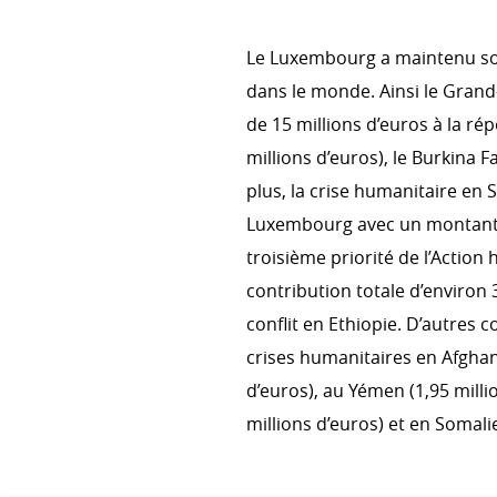
Le Luxembourg a maintenu so
ACTIONS TRANSVERSALES
dans le monde. Ainsi le Grand
Environnement & changement 
de 15 millions d’euros à la ré
Genre
millions d’euros), le Burkina Fa
plus, la crise humanitaire en 
Droits humains
Luxembourg avec un montant to
troisième priorité de l’Actio
contribution totale d’environ 
COHÉRENCE DES POLITIQUE
conflit en Ethiopie. D’autres
Cohérence des politiques pou
crises humanitaires en Afghani
Comité interministériel pour l
d’euros), au Yémen (1,95 milli
développement
millions d’euros) et en Somalie
S’ENGAGER DANS LA COOPÉ