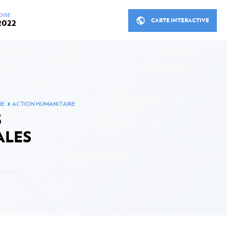
OISE
CARTE INTERACTIVE
2022
INISTRE
RÉUNIONS ET DÉPLACEMEN
RE
ACTION HUMANITAIRE
PPEMENT EN 2022
LA COOPÉRATION LUXEMB
S
PARTENAIRES
au développement en 2022
ALES
Coopération bilatérale
tère en 2022
Coopération bilatérale en ch
de coopération en 2022
Coopération multilatérale
rs d’intervention en 2022
Les organisations non gouv
u développement en 2022
Finance inclusive, secteur p
au développement