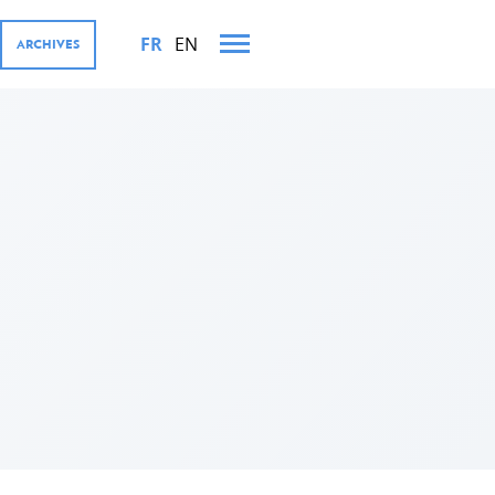
FR
EN
ARCHIVES
TS MINISTÉRIELS EN 2022
OURGEOISE ET SES
iffres
ernementales
rivé, Digital4Development