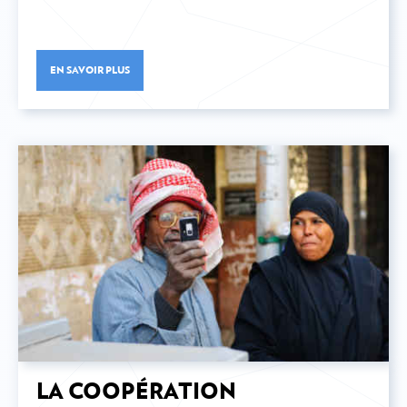
(D4D)
EN SAVOIR PLUS
ACTION HUMANITAIRE
PRIORITÉS TRANSVERSALES
Environnement et changement climatique
Genre
Droits humains
EFFICACITÉ DU DÉVELOPPEMENT
LA COOPÉRATION
OCDE CAD