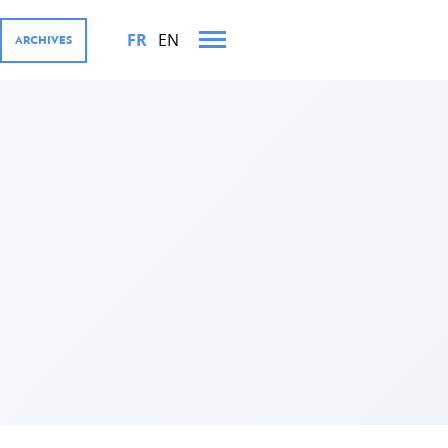
FR
EN
ARCHIVES
TS MINISTÉRIELS EN 2024
OURGEOISE ET SES
ernementales
te, coopération avec le secteur
al for Development (D4D)