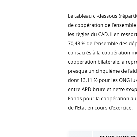
Le tableau ci-dessous (réparti
PRIORITÉS TRANSVERSALES
de coopération de l’ensembl
Environnement et changement
les règles du CAD. Il en resso
Genre
70,48 % de l’ensemble des dép
consacrés à la coopération mul
Droits humains
coopération bilatérale, a rep
presque un cinquième de l’ai
dont 13,11 % pour les ONG lu
COHÉRENCE DES POLITIQUE
entre APD brute et nette s’ex
Cohérence des politiques pou
Fonds pour la coopération au
Comité interministériel pour l
de l’Etat en cours d’exercice.
développement
RAPPORT EN PDF