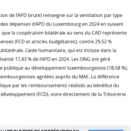
ACTION HUMANITAIRE
tion de l’APD brute) renseigne sur la ventilation par type
e des dépenses d’APD du Luxembourg en 2024 en suivant
 climatique
rt que la coopération bilatérale au sens du CAD représente
enses (FCD et articles budgétaires), contre 29,52 %
EFFICACITÉ DU DÉVELOP
tilatérale. L’aide humanitaire, qui est incluse dans la
OCDE CAD
résenté 17,43 % de l’APD en 2024. Les ONG ont géré
Évaluation
de publique au développement luxembourgeoise (18,58 %),
Système d'information
xembourgeoises agréées auprès du MAE. La différence
S
plique par les remboursements réalisés au bénéfice du
r le développement
 développement (FCD), voire directement de la Trésorerie
a coopération au
S’ENGAGER DANS LA COO
LUXEMBOURGEOISE
Témoignage