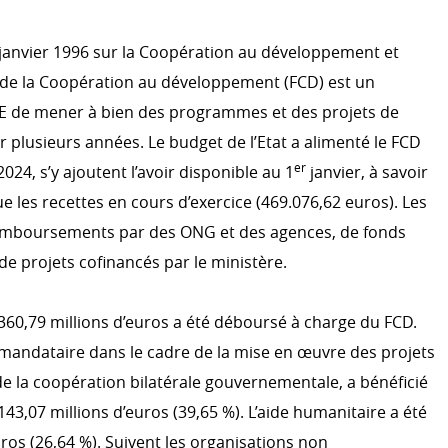
ACTION HUMANITAIRE
6 janvier 1996 sur la Coopération au développement et
s de la Coopération au développement (FCD) est un
 climatique
E de mener à bien des programmes et des projets de
 plusieurs années. Le budget de l’Etat a alimenté le FCD
EFFICACITÉ DU DÉVELOP
er
024, s’y ajoutent l’avoir disponible au 1
janvier, à savoir
OCDE CAD
ue les recettes en cours d’exercice (469.076,62 euros). Les
Évaluation
remboursements par des ONG et des agences, de fonds
Système d'information
e projets cofinancés par le ministère.
S
r le développement
360,79 millions d’euros a été déboursé à charge du FCD.
a coopération au
S’ENGAGER DANS LA COO
 mandataire dans le cadre de la mise en œuvre des projets
LUXEMBOURGEOISE
 la coopération bilatérale gouvernementale, a bénéficié
Témoignage
143,07 millions d’euros (39,65 %). L’aide humanitaire a été
uros (26,64 %). Suivent les organisations non