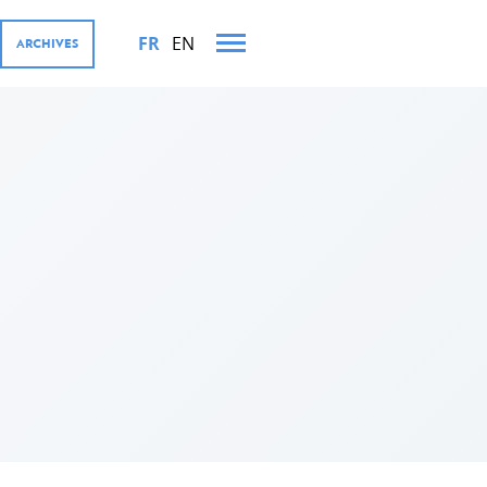
FR
EN
ARCHIVES
TS MINISTÉRIELS EN 2024
OURGEOISE ET SES
ernementales
te, coopération avec le secteur
al for Development (D4D)