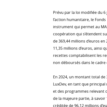
Prévu par la loi modifiée du 
PRIORITÉS TRANSVERSALES
l’action humanitaire, le Fond
Environnement et changement
instrument qui permet au MA
Genre
coopération qui s’étendent sur
de 369,44 millions d’euros en 2
Droits humains
11,35 millions d’euros, ainsi q
recettes comptabilisent les 
non déboursés dans le cadre d
COHÉRENCE DES POLITIQUE
Cohérence des politiques pou
En 2024, un montant total de 
Comité interministériel pour l
LuxDev, en tant que principal
développement
et des programmes relevant de
de la majeure partie, à savoir 
créditée de 96,12 millions d’e
RAPPORT EN PDF