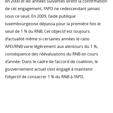
en 2000 et les années suivantes virent la confirmation
(D4D)
de cet engagement, l’APD ne redescendant jamais
sous ce seuil. En 2009, l’aide publique
luxembourgeoise dépassa pour la première fois le
ACTION HUMANITAIRE
seuil de 1 % du RNB. Cet objectif est toujours
d’actualité même si certaines années le ratio
APD/RNB varie légèrement aux alentours du 1 %,
conséquence des réévaluations du RNB en cours
PRIORITÉS TRANSVERSALES
d’année. Dans le cadre de l’accord de coalition, le
Environnement et changement climatique
gouvernement actuel s’est engagé à maintenir
Genre
l’objectif de consacrer 1 % du RNB à l’APD.
Droits humains
ÉVOLUTION DE L’AIDE PUBLIQUE
EFFICACITÉ DU DÉVELOPPEMENT
AU DÉVELOPPEMENT 2024
OCDE CAD
PDF
0.06 MB