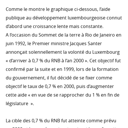
Évolution de l’aide publique au développement en
2024
Comme le montre le graphique ci-dessous, l’aide
Ventilation de l'APD par ministère en 2024
publique au développement luxembourgeoise connut
d’abord une croissance lente mais constante.
Ventilation de l’APD par type de coopération en 2024
A l’occasion du Sommet de la terre à Rio de Janeiro en
Ventilation de l’APD par secteurs d’intervention en
2024
juin 1992, le Premier ministre Jacques Santer
Le Fonds de la Coopération au développement en
annonçait solennellement la volonté du Luxembourg
2024
« d’arriver à 0,7 % du RNB à l’an 2000 ». Cet objectif fut
Évolution de l’aide publique au développement
confirmé par la suite et en 1999, lors de la formation
du gouvernement, il fut décidé de se fixer comme
LA COOPÉRATION LUXEMBOURGEOISE ET SES
PARTENAIRES
objectif le taux de 0,7 % en 2000, puis d’augmenter
Coopération bilatérale
cette aide « en vue de se rapprocher du 1 % en fin de
Coopération multilatérale
législature ».
Les organisations non gouvernementales
La cible des 0,7 % du RNB fut atteinte comme prévu
Finance inclusive et innovante, coopération avec le
secteur privé et la Recherche, Digital for Development