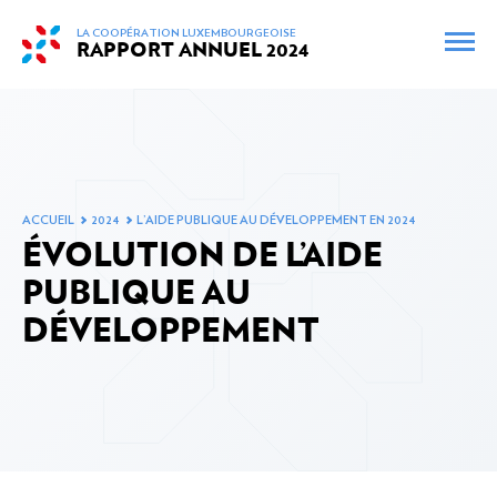
skip_to_content
LA COOPÉRATION LUXEMBOURGEOISE
RAPPORT ANNUEL
2024
FR
EN
CARTE INTERACTIVE
ARCHIVES
ACCUEIL
2024
L’AIDE PUBLIQUE AU DÉVELOPPEMENT EN 2024
PRÉFACE DE MONSIEUR LE MINISTRE
ÉVOLUTION DE L’AIDE
PUBLIQUE AU
DÉVELOPPEMENT
RÉUNIONS ET DÉPLACEMENTS MINISTÉRIELS EN
2024
L’AIDE PUBLIQUE AU DÉVELOPPEMENT EN 2024