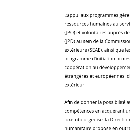
L’appui aux programmes gère 
PRIORITÉS TRANSVERSALES
ressources humaines au servic
Environnement et changement
(JPO) et volontaires auprès de
Genre
(JPD) au sein de la Commissio
extérieure (SEAE), ainsi que le
Droits humains
programme d’initiation profes
coopération au développement,
étrangères et européennes, d
COHÉRENCE DES POLITIQUE
extérieur.
Cohérence des politiques pou
Comité interministériel pour l
Afin de donner la possibilité 
développement
compétences en acquérant un
luxembourgeoise, la Direction
humanitaire propose en outre
RAPPORT EN PDF