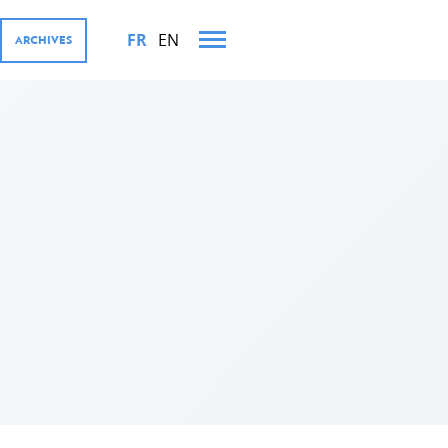
FR
EN
ARCHIVES
TS MINISTÉRIELS EN 2024
OURGEOISE ET SES
ernementales
te, coopération avec le secteur
al for Development (D4D)