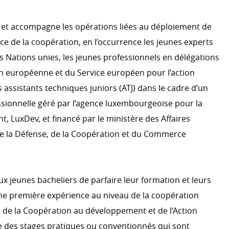
ACTION HUMANITAIRE
et accompagne les opérations liées au déploiement de
e de la coopération, en l’occurrence les jeunes experts
 climatique
s Nations unies, les jeunes professionnels en délégations
n européenne et du Service européen pour l’action
EFFICACITÉ DU DÉVELOP
s assistants techniques juniors (ATJ) dans le cadre d’un
OCDE CAD
sionnelle géré par l’agence luxembourgeoise pour la
Évaluation
 LuxDev, et financé par le ministère des Affaires
Système d'information
e la Défense, de la Coopération et du Commerce
S
r le développement
a coopération au
S’ENGAGER DANS LA COO
aux jeunes bacheliers de parfaire leur formation et leurs
LUXEMBOURGEOISE
e première expérience au niveau de la coopération
Témoignage
 de la Coopération au développement et de l’Action
 des stages pratiques ou conventionnés qui sont