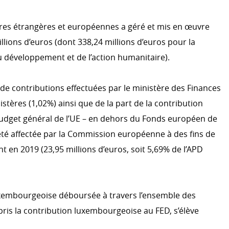
aires étrangères et européennes a géré et mis en œuvre
ACTION HUMANITAIRE
LES
illions d’euros (dont 338,24 millions d’euros pour la
Intro
u développement et de l’action humanitaire).
L'aide d'urgence
 de contributions effectuées par le ministère des Finances
Phase de transition et de ré
 climatique
istères (1,02%) ainsi que de la part de la contribution
Prévision et résilience
dget général de l’UE – en dehors du Fonds européen de
Emergency.lu
été affectée par la Commission européenne à des fins de
MENT ET COHÉRENCE DES
en 2019 (23,95 millions d’euros, soit 5,69% de l’APD
a Coopération au
S’ENGAGER DANS LA COO
LUXEMBOURGEOISE
luxembourgeoise déboursée à travers l’ensemble des
Témoignages
ris la contribution luxembourgeoise au FED, s’élève