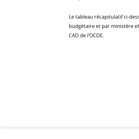
Le tableau récapitulatif ci-de
budgétaire et par ministère e
CAD de l’OCDE.
APD PAR MINISTE
PDF
0.08 MB
RÉPARTITION DE
PDF
0.02 MB