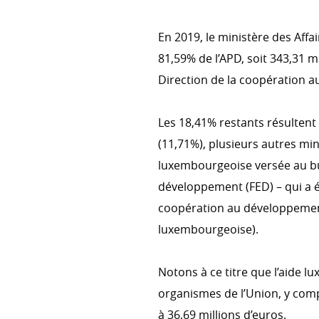
En 2019, le ministère des Aff
THÉMATIQUES TRANSVERSA
81,59% de l’APD, soit 343,31 m
Genre
Direction de la coopération a
Digital4Development (D4D)
Les 18,41% restants résultent
Environnement et changement
(11,71%), plusieurs autres min
luxembourgeoise versée au bu
développement (FED) – qui a 
EFFICACITÉ DU DÉVELOPPE
coopération au développement 
POLITIQUES
luxembourgeoise).
Comité interministériel pour l
Développement
Évaluation
Notons à ce titre que l’aide 
organismes de l’Union, y comp
à 36,69 millions d’euros.