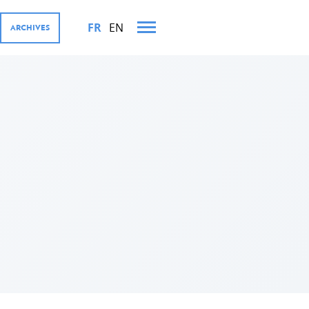
FR
EN
ARCHIVES
TS MINISTÉRIELS EN 2019
LOPPEMENT EN 2019
ue au développement en 2019
istère en 2019
e de coopération en 2019
teur d'intervention en 2019
 au développement en 2019