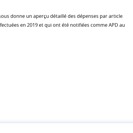
ssous donne un aperçu détaillé des dépenses par article
ffectuées en 2019 et qui ont été notifiées comme APD au
̀RE
 L APD EN %