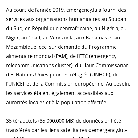
Évolution de l’aide publique au développement en
Au cours de l’année 2019, emer​gency​.lu a fourni des
2019
services aux organisations humanitaires au Soudan
Ventilation de l'APD par ministère en 2019
du Sud, en République centrafricaine, au Nigéria, au
Ventilation de l’APD par type de coopération en 2019
Niger, au Chad, au Venezuela, aux Bahamas et au
Ventilation de l'APD par secteur d'intervention en 2019
Mozambique, ceci sur demande du Programme
Le Fonds de la Coopération au développement en
alimentaire mondial (PAM), de l’ETC (emergency
2019
telecommunications cluster), du Haut-Commissariat
Évolution de l’APD
des Nations Unies pour les réfugiés (UNHCR), de
l’UNICEF et de la Commission européenne. Au besoin,
LA COOPÉRATION LUXEMBOURGEOISE ET SES
les services étaient également accessibles aux
PARTENAIRES
autorités locales et à la population affectée.
Coopération bilatérale
Coopération bilatérale en chiffres
35 téraoctets (35.000.000 MB) de données ont été
Coopération multilatérale
transférés par les liens satellitaires « emer​gency​.lu »
Les organisations non gouvernementales