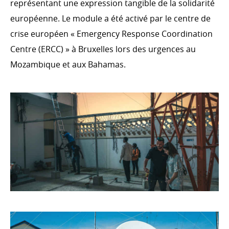
représentant une expression tangible de la solidarité
Digital4Development (D4D)
européenne. Le module a été activé par le centre de
Environnement et changement climatique
crise européen « Emergency Response Coordination
Centre (ERCC) » à Bruxelles lors des urgences au
Mozambique et aux Bahamas.
EFFICACITÉ DU DÉVELOPPEMENT ET COHÉRENCE
DES POLITIQUES
Comité interministériel pour la Coopération au
Développement
Évaluation
S’ENGAGER DANS LA COOPÉRATION
LUXEMBOURGEOISE
Témoignages