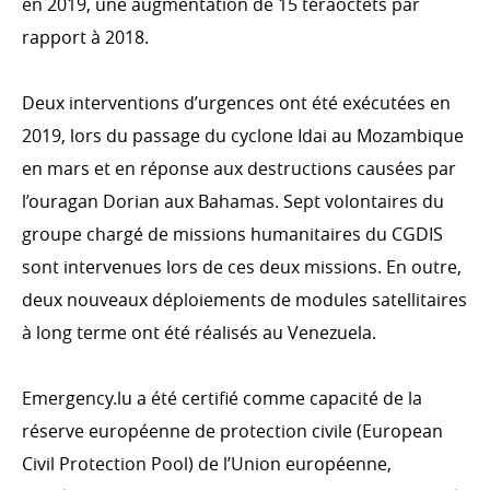
en 2019, une augmentation de 15 téraoctets par
Finance inclusive et secteur privé
rapport à 2018.
Deux interventions d’urgences ont été exécutées en
2019, lors du passage du cyclone Idai au Mozambique
ACTION HUMANITAIRE
en mars et en réponse aux destructions causées par
Intro
l’ouragan Dorian aux Bahamas. Sept volontaires du
L'aide d'urgence
groupe chargé de missions humanitaires du CGDIS
Phase de transition et de réhabilitation
sont intervenues lors de ces deux missions. En outre,
Prévision et résilience
deux nouveaux déploiements de modules satellitaires
Emergency.lu
à long terme ont été réalisés au Venezuela.
Emer​gency​.lu a été certifié comme capacité de la
réserve européenne de protection civile (European
THÉMATIQUES TRANSVERSALES
Civil Protection Pool) de l’Union européenne,
Genre