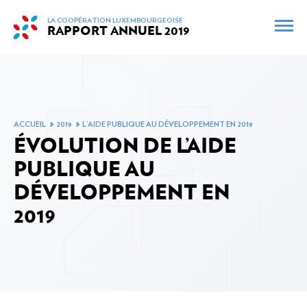
skip_to_content
LA COOPÉRATION LUXEMBOURGEOISE
RAPPORT ANNUEL
2019
FR
EN
CARTE INTERACTIVE
ARCHIVES
ACCUEIL
2019
L’AIDE PUBLIQUE AU DÉVELOPPEMENT EN 2019
PRÉFACE DU MINISTRE DE LA COOPÉRATION ET DE
ÉVOLUTION DE L’AIDE
L’ACTION HUMANITAIRE
PUBLIQUE AU
DÉVELOPPEMENT EN
2019
RÉUNIONS ET DÉPLACEMENTS MINISTÉRIELS EN
2019
L’AIDE PUBLIQUE AU DÉVELOPPEMENT EN 2019