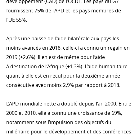
développement (CAD) de l’OCDE. Les pays du G7
Finance inclusive et secteur privé
fournissent 75% de l’APD et les pays membres de
l’UE 55%.
Après une baisse de l’aide bilatérale aux pays les
ACTION HUMANITAIRE
moins avancés en 2018, celle-ci a connu un regain en
Intro
2019 (+2,6%). Il en est de même pour l’aide
L'aide d'urgence
à destination de l’Afrique (+1,3%). L’aide humanitaire
Phase de transition et de réhabilitation
quant à elle est en recul pour la deuxième année
Prévision et résilience
consécutive avec moins 2,9% par rapport à 2018.
Emergency.lu
L’APD mondiale nette a doublé depuis l’an 2000. Entre
2000 et 2010, elle a connu une croissance de 69%,
notamment sous l’impulsion des objectifs du
THÉMATIQUES TRANSVERSALES
millénaire pour le développement et des conférences
Genre