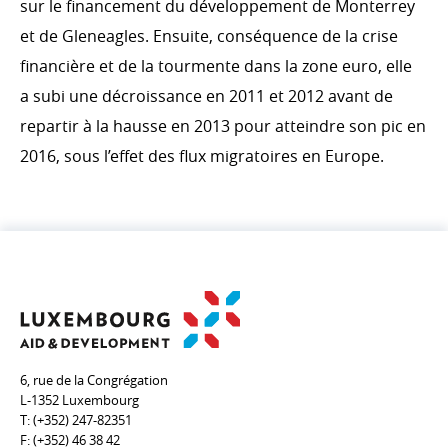
sur le financement du développement de Monterrey
Digital4Development (D4D)
et de Gleneagles. Ensuite, conséquence de la crise
Environnement et changement climatique
financière et de la tourmente dans la zone euro, elle
a subi une décroissance en 2011 et 2012 avant de
repartir à la hausse en 2013 pour atteindre son pic en
EFFICACITÉ DU DÉVELOPPEMENT ET COHÉRENCE
2016, sous l’effet des flux migratoires en Europe.
DES POLITIQUES
Comité interministériel pour la Coopération au
Développement
Évaluation
S’ENGAGER DANS LA COOPÉRATION
LUXEMBOURGEOISE
6, rue de la Congrégation
L-1352 Luxembourg
Témoignages
T:
(+352) 247-82351
F:
(+352) 46 38 42