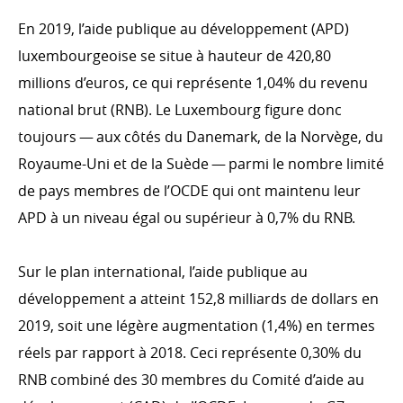
Évolution de l’aide publique au développement en
En 2019, l’aide publique au développement (APD)
2019
luxembourgeoise se situe à hauteur de 420,80
Ventilation de l'APD par ministère en 2019
millions d’euros, ce qui représente 1,04% du revenu
Ventilation de l’APD par type de coopération en 2019
national brut (RNB). Le Luxembourg figure donc
Ventilation de l'APD par secteur d'intervention en 2019
toujours — aux côtés du Danemark, de la Norvège, du
Le Fonds de la Coopération au développement en
Royaume-Uni et de la Suède — parmi le nombre limité
2019
de pays membres de l’OCDE qui ont maintenu leur
Évolution de l’APD
APD à un niveau égal ou supérieur à 0,7% du RNB.
LA COOPÉRATION LUXEMBOURGEOISE ET SES
Sur le plan international, l’aide publique au
PARTENAIRES
développement a atteint 152,8 milliards de dollars en
Coopération bilatérale
2019, soit une légère augmentation (1,4%) en termes
Coopération bilatérale en chiffres
réels par rapport à 2018. Ceci représente 0,30% du
Coopération multilatérale
RNB combiné des 30 membres du Comité d’aide au
Les organisations non gouvernementales