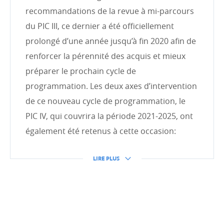
recommandations de la revue à mi-parcours
Finance inclusive et secteur privé
du PIC III, ce dernier a été officiellement
prolongé d’une année jusqu’à fin 2020 afin de
renforcer la pérennité des acquis et mieux
ACTION HUMANITAIRE
préparer le prochain cycle de
Intro
programmation. Les deux axes d’intervention
L'aide d'urgence
de ce nouveau cycle de programmation, le
Phase de transition et de réhabilitation
PIC IV, qui couvrira la période 2021-2025, ont
également été retenus à cette occasion:
Prévision et résilience
Emergency.lu
LIRE PLUS
THÉMATIQUES TRANSVERSALES
Genre