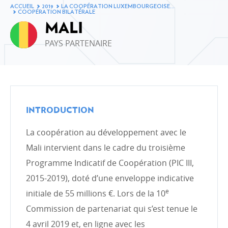
ACCUEIL
2019
LA COOPÉRATION LUXEMBOURGEOISE…
Évolution de l’aide publique au développement en
COOPÉRATION BILATÉRALE
2019
MALI
Ventilation de l'APD par ministère en 2019
PAYS PARTENAIRE
Ventilation de l’APD par type de coopération en 2019
Ventilation de l'APD par secteur d'intervention en 2019
Le Fonds de la Coopération au développement en
2019
INTRODUCTION
Évolution de l’APD
La coopération au développement avec le
Mali intervient dans le cadre du troisième
LA COOPÉRATION LUXEMBOURGEOISE ET SES
PARTENAIRES
Programme Indicatif de Coopération (PIC III,
Coopération bilatérale
2015-2019), doté d’une enveloppe indicative
Coopération bilatérale en chiffres
e
initiale de 55 millions €. Lors de la 10
Commission de partenariat qui s’est tenue le
Coopération multilatérale
4 avril 2019 et, en ligne avec les
Les organisations non gouvernementales